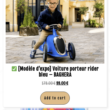
[Modèle d’expo] Voiture porteur rider
bleu – BAGHERA
179.00
€
99.00
€
Add to cart