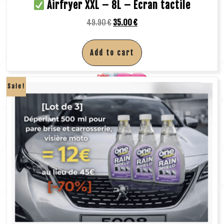
Airfryer XXL – 8L – Écran tactile
49.90
€
35.00
€
Add to cart
Sale!