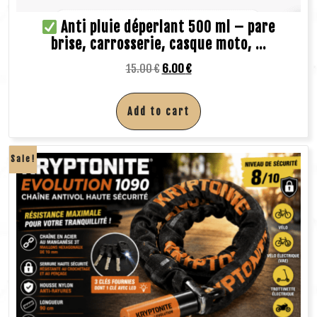
Anti pluie déperlant 500 ml – pare
brise, carrosserie, casque moto, …
15.00
€
6.00
€
Add to cart
Sale!