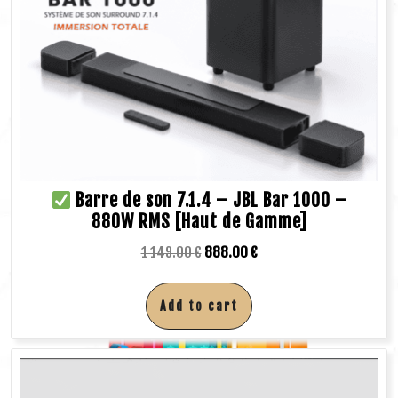
Barre de son 7.1.4 – JBL Bar 1000 –
880W RMS [Haut de Gamme]
1 149.00
€
888.00
€
Add to cart