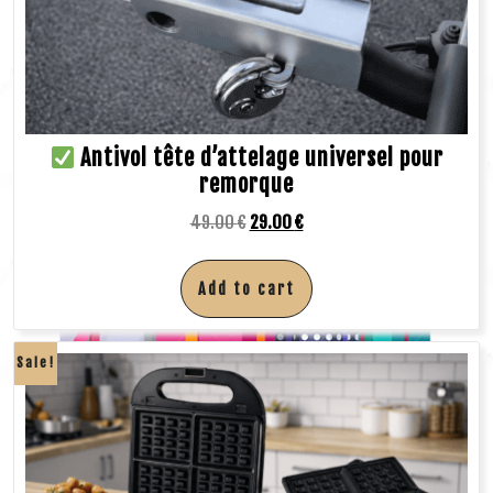
Antivol tête d’attelage universel pour
remorque
49.00
€
29.00
€
Add to cart
Sale!