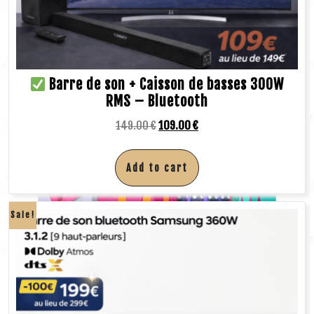
Barre de son + Caisson de basses 300W
RMS – Bluetooth
149.00
€
109.00
€
Add to cart
Sale!