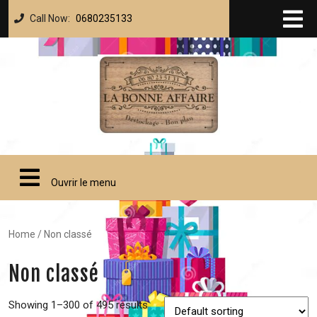
Call Now:
0680235133
Ouvrir le menu
Home
/ Non classé
Non classé
Showing 1–300 of 495 results