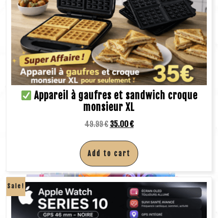
Appareil à gaufres et sandwich croque
monsieur XL
49.99
€
35.00
€
Add to cart
Sale!