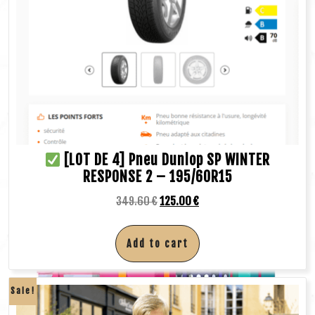
[LOT DE 4] Pneu Dunlop SP WINTER
RESPONSE 2 – 195/60R15
349.60
€
125.00
€
Add to cart
Sale!