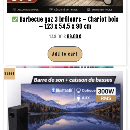
Barbecue gaz 3 brûleurs – Chariot bois
– 123 x 54.5 x 90 cm
149.00
€
89.00
€
Add to cart
Sale!