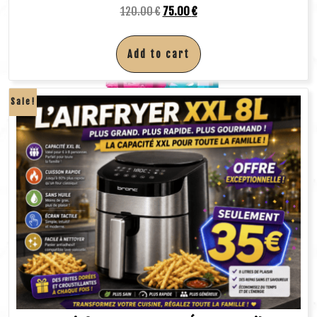
120.00
€
75.00
€
Add to cart
Sale!