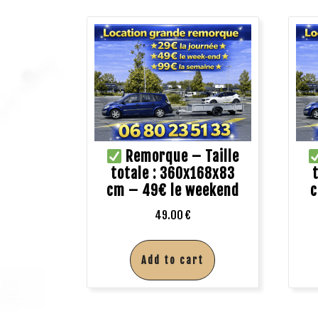
Remorque – Taille
totale : 360x168x83
cm – 49€ le weekend
c
49.00
€
Add to cart