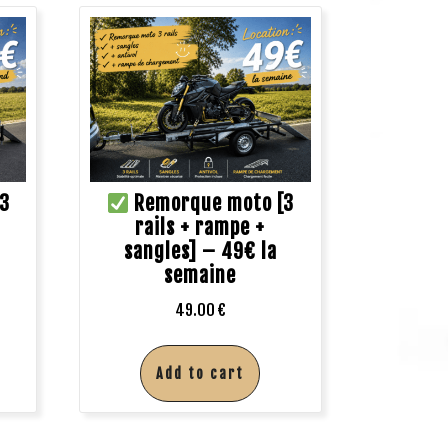
3
Remorque moto [3
rails + rampe +
sangles] – 49€ la
semaine
49.00
€
Add to cart