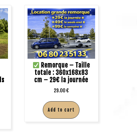
Remorque – Taille
totale : 360x168x83
ds
cm – 29€ la journée
29.00
€
Add to cart