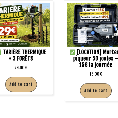
TARIÈRE THERMIQUE
[LOCATION] Marte
+ 3 FORÊTS
piqueur 50 joules 
15€ la journée
29.00
€
15.00
€
Add to cart
Add to cart