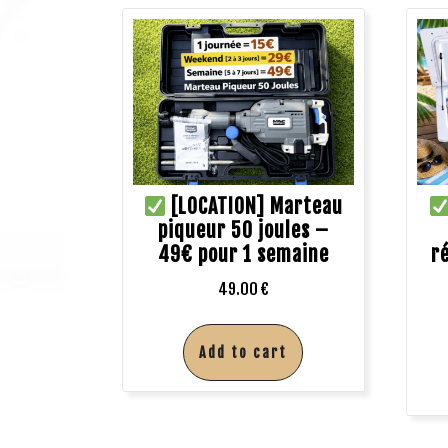
[LOCATION] Marteau
piqueur 50 joules –
49€ pour 1 semaine
r
49.00
€
Add to cart