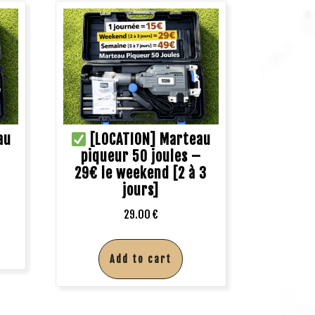
au
[LOCATION] Marteau
–
piqueur 50 joules –
29€ le weekend [2 à 3
jours]
29.00
€
Add to cart