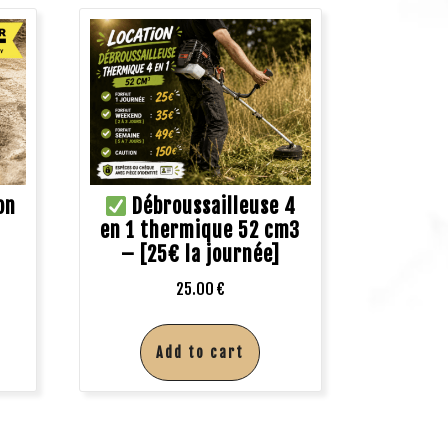
on
Débroussailleuse 4
en 1 thermique 52 cm3
– [25€ la journée]
25.00
€
Add to cart