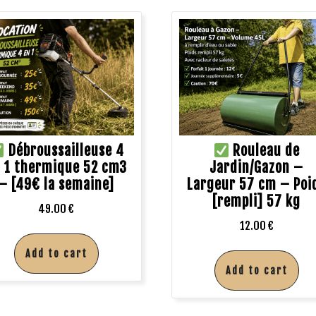
Débroussailleuse 4
Rouleau de
 1 thermique 52 cm3
Jardin/Gazon –
– [49€ la semaine]
Largeur 57 cm – Poi
[rempli] 57 kg
49.00
€
12.00
€
Add to cart
Add to cart