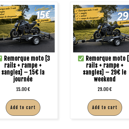
Remorque moto [3
Remorque moto [
rails + rampe +
rails + rampe +
sangles] – 15€ la
sangles] – 29€ le
journée
weekend
15.00
€
29.00
€
Add to cart
Add to cart