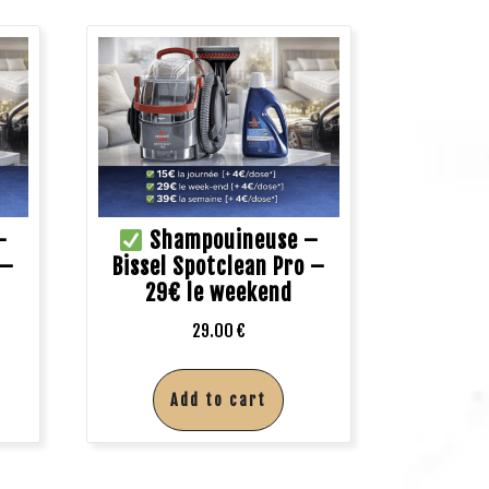
–
Shampouineuse –
 –
Bissel Spotclean Pro –
29€ le weekend
29.00
€
Add to cart