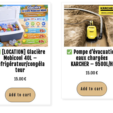
[LOCATION] Glacière
Pompe d’évacuati
Mobicool 40L –
eaux chargées
éfrigérateur/congéla
KARCHER – 9500L/H
teur
15.00
€
15.00
€
Add to cart
Add to cart