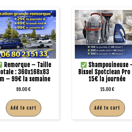
Remorque – Taille
Shampouineuse 
totale : 360x168x83
Bissel Spotclean Pro
m – 99€ la semaine
15€ la journée
99.00
€
15.00
€
Add to cart
Add to cart