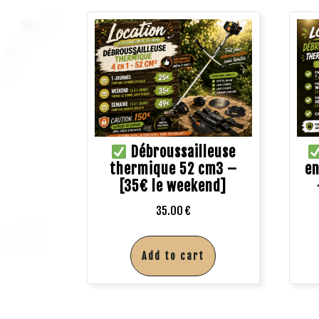
Débroussailleuse
thermique 52 cm3 –
en
[35€ le weekend]
35.00
€
Add to cart