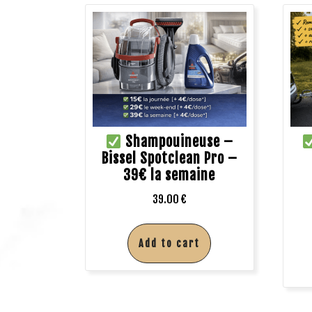
Shampouineuse –
Bissel Spotclean Pro –
39€ la semaine
39.00
€
Add to cart