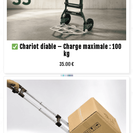
Chariot diable – Charge maximale : 100
kg
35.00
€