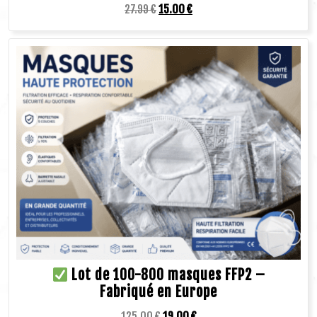
27.99
€
15.00
€
Lot de 100-800 masques FFP2 –
Fabriqué en Europe
125.00
€
19.00
€