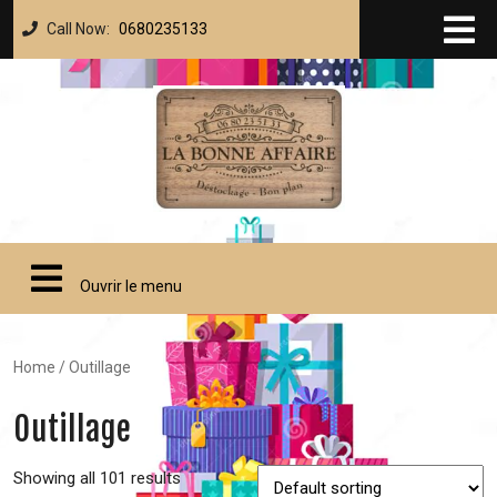
Call Now:
0680235133
Ouvrir le menu
Home
/ Outillage
Outillage
Showing all 101 results