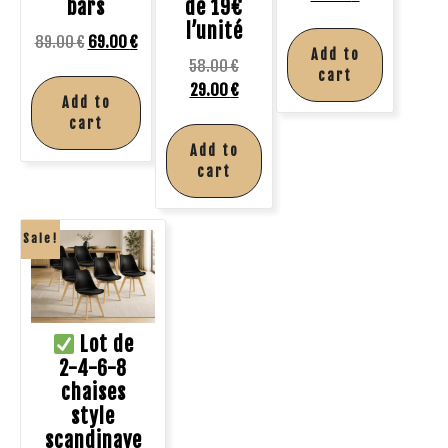
bars
de 19€
l’unité
89.00
€
69.00
€
Add to
58.00
€
cart
29.00
€
Add to
cart
Add to
cart
Sale!
Lot de
2-4-6-8
chaises
style
scandinave