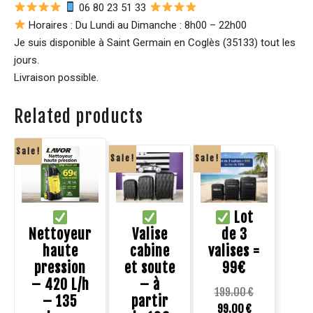
06 80 23 51 33
Horaires : Du Lundi au Dimanche : 8h00 – 22h00
Je suis disponible à Saint Germain en Coglès (35133) tout les
jours.
Livraison possible.
Related products
Sale!
Sale!
Sale!
Lot
Nettoyeur
Valise
de 3
haute
cabine
valises =
pression
et soute
99€
– 420 L/h
– à
199.00
€
– 135
partir
99.00
€