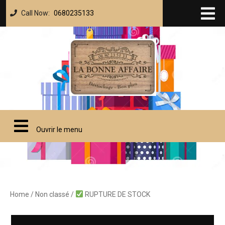
Call Now:
0680235133
Ouvrir le menu
Home
/
Non classé
/
RUPTURE DE STOCK