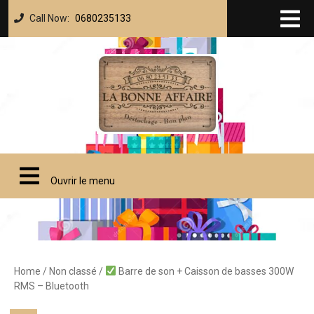
Call Now:
0680235133
Ouvrir le menu
Home
/
Non classé
/
Barre de son + Caisson de basses 300W
RMS – Bluetooth