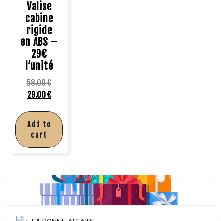
Valise
cabine
rigide
en ABS –
29€
l’unité
58.00
€
29.00
€
Add to
cart