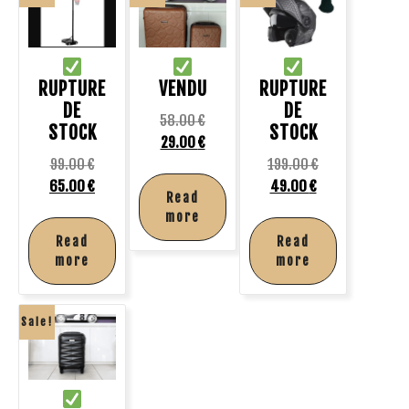
RUPTURE
VENDU
RUPTURE
DE
DE
58.00
€
STOCK
STOCK
29.00
€
99.00
€
199.00
€
65.00
€
49.00
€
Read
more
Read
Read
more
more
Sale!