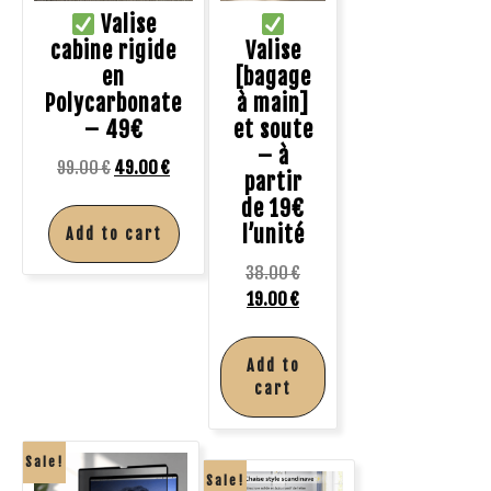
Valise
cabine rigide
Valise
en
[bagage
Polycarbonate
à main]
– 49€
et soute
– à
99.00
€
49.00
€
partir
de 19€
l’unité
Add to cart
38.00
€
19.00
€
Add to
cart
Sale!
Sale!