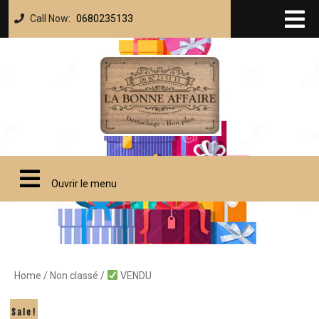
Call Now:
0680235133
Ouvrir le menu
Home
/
Non classé
/
VENDU
Sale!