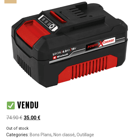
VENDU
74.90
€
35.00
€
Out of stock
Categories:
Bons Plans
,
Non classé
,
Outillage