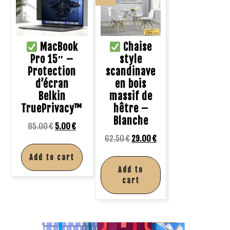
MacBook
Chaise
Pro 15″ –
style
Protection
scandinave
d’écran
en bois
Belkin
massif de
TruePrivacy™
hêtre –
Blanche
85.00
€
5.00
€
62.50
€
29.00
€
Add to cart
Add to
cart