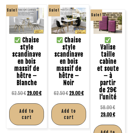
Sale!
Sale!
Sale!
Chaise
Chaise
style
style
Valise
scandinave
scandinave
taille
en bois
en bois
cabine
massif de
massif de
et soute
hêtre –
hêtre –
– à
Blanche
Noir
partir
de 29€
62.50
€
29.00
€
62.50
€
29.00
€
l’unité
58.00
€
Add to
Add to
29.00
€
cart
cart
Add to