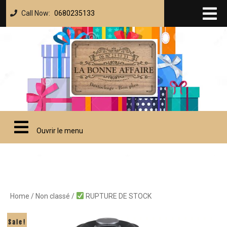
Call Now:
0680235133
Ouvrir le menu
Home
/
Non classé
/
RUPTURE DE STOCK
Sale!