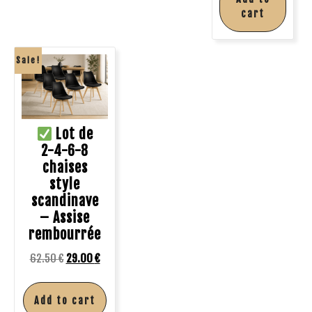
cart
Sale!
Lot de
2-4-6-8
chaises
style
scandinave
– Assise
rembourrée
62.50
€
29.00
€
Add to cart