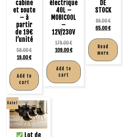
cabine
électrique
DE
et soute
40L –
STOCK
– à
MOBICOOL
99.00
€
partir
–
65.00
€
de 19€
12V/230V
l’unité
179.00
€
Read
58.00
€
109.00
€
more
19.00
€
Add to
cart
Add to
cart
Sale!
Lot de