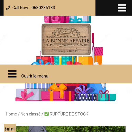
Call Now:
0680235133
Ouvrir le menu
Home
/
Non classé
/
RUPTURE DE STOCK
Sale!