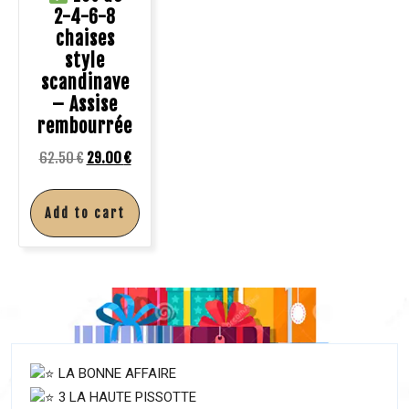
2-4-6-8
chaises
style
scandinave
– Assise
rembourrée
62.50
€
29.00
€
Add to cart
LA BONNE AFFAIRE
3 LA HAUTE PISSOTTE