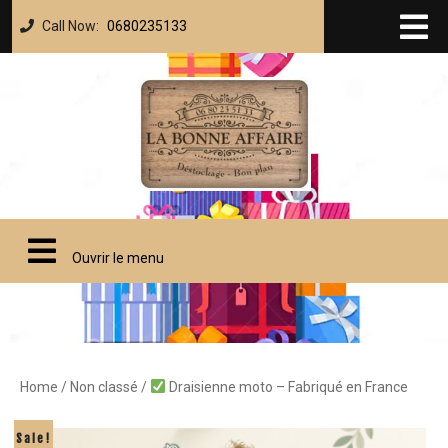
Call Now:
0680235133
Ouvrir le menu
Home
/
Non classé
/
Draisienne moto – Fabriqué en France
Sale!