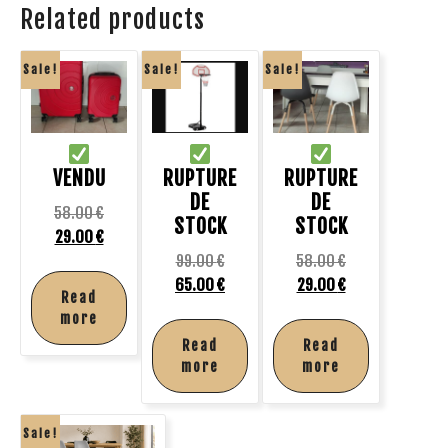
Related products
Sale!
Sale!
Sale!
VENDU
RUPTURE
RUPTURE
DE
DE
58.00
€
STOCK
STOCK
29.00
€
99.00
€
58.00
€
65.00
€
29.00
€
Read
more
Read
Read
more
more
Sale!