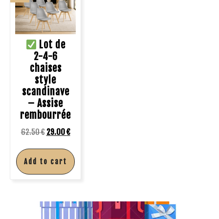
Lot de
2-4-6
chaises
style
scandinave
– Assise
rembourrée
62.50
€
29.00
€
Add to cart