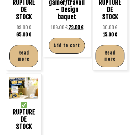
RUPTURE
gamer/travail
RUPTURE
DE
– Design
DE
STOCK
baquet
STOCK
99.00
€
189.00
€
79.00
€
30.00
€
65.00
€
15.00
€
Add to cart
Read
Read
more
more
RUPTURE
DE
STOCK