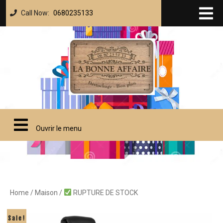
Call Now:
0680235133
Ouvrir le menu
Home
/
Maison
/
RUPTURE DE STOCK
Sale!