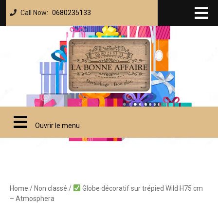
Call Now:
0680235133
Ouvrir le menu
Home
/
Non classé
/
Globe décoratif sur trépied Wild H75 cm
– Atmosphera