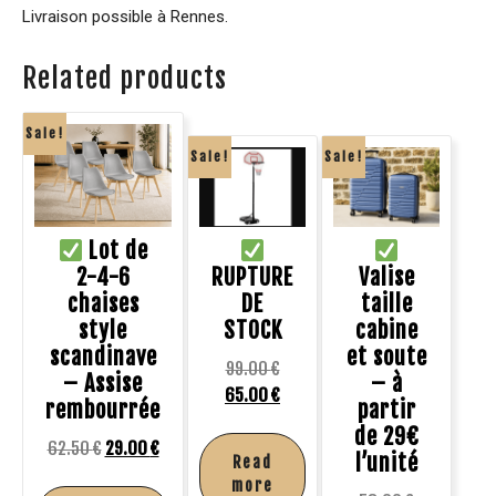
Livraison possible à Rennes.
Related products
Sale!
Sale!
Sale!
Lot de
2-4-6
RUPTURE
Valise
chaises
DE
taille
style
STOCK
cabine
scandinave
et soute
99.00
€
– Assise
– à
65.00
€
rembourrée
partir
de 29€
62.50
€
29.00
€
l’unité
Read
more