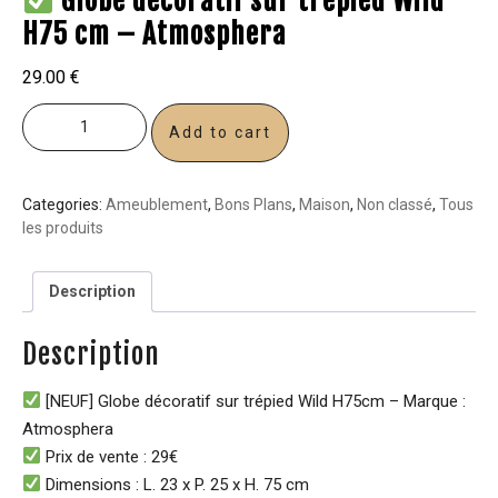
Globe décoratif sur trépied Wild
H75 cm – Atmosphera
29.00
€
Add to cart
Categories:
Ameublement
,
Bons Plans
,
Maison
,
Non classé
,
Tous
les produits
Description
Description
[NEUF] Globe décoratif sur trépied Wild H75cm – Marque :
Atmosphera
Prix de vente : 29€
Dimensions : L. 23 x P. 25 x H. 75 cm