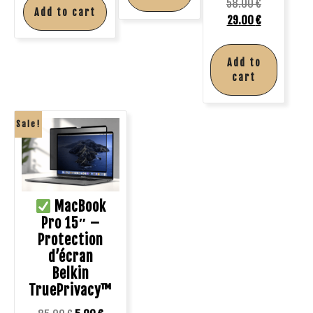
58.00
€
Add to cart
29.00
€
Add to
cart
Sale!
MacBook
Pro 15″ –
Protection
d’écran
Belkin
TruePrivacy™