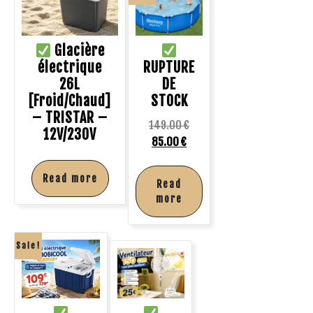
Glacière
électrique
RUPTURE
26L
DE
[Froid/Chaud]
STOCK
– TRISTAR –
149.00
€
12V/230V
85.00
€
Read more
Read
more
Sale!