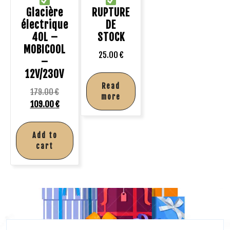
Glacière
RUPTURE
électrique
DE
40L –
STOCK
MOBICOOL
25.00
€
–
12V/230V
Read
179.00
€
more
109.00
€
Add to
cart