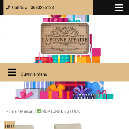
Call Now:
0680235133
Ouvrir le menu
Home
/
Maison
/
RUPTURE DE STOCK
Sale!