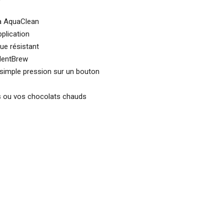
 à AquaClean
pplication
ue résistant
ilentBrew
 simple pression sur un bouton
 ou vos chocolats chauds