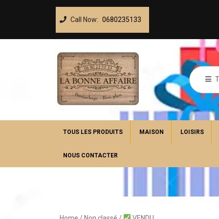
Call Now:
0680235133
TOUS LES PRODUITS
MAISON
LOISIRS
NOUS CONTACTER
Home
/
Non classé
/
VENDU