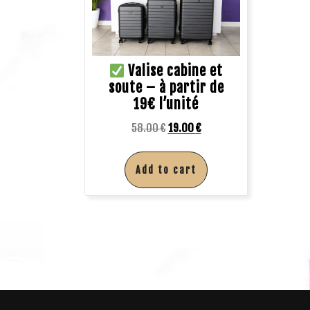
Valise cabine et
soute – à partir de
19€ l’unité
58.00
€
19.00
€
Add to cart