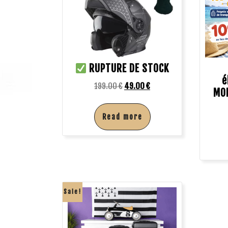
RUPTURE DE STOCK
é
199.00
€
49.00
€
MOB
Read more
Sale!