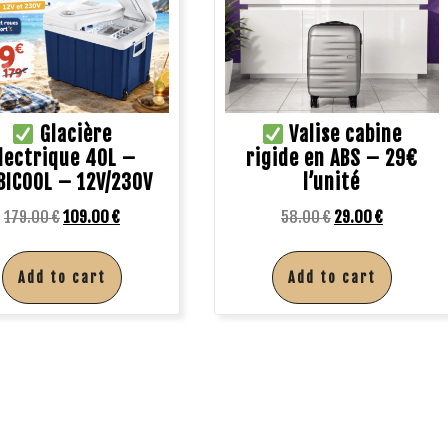
Glacière
Valise cabine
lectrique 40L –
rigide en ABS – 29€
ICOOL – 12V/230V
l’unité
179.00
€
109.00
€
58.00
€
29.00
€
Add to cart
Add to cart