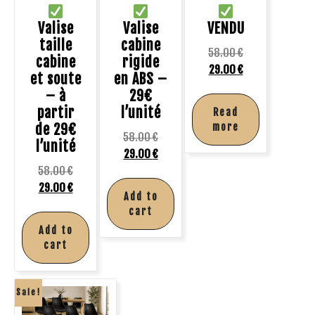
Valise
Valise
VENDU
taille
cabine
58.00
€
cabine
rigide
29.00
€
et soute
en ABS –
– à
29€
partir
l’unité
Read
de 29€
more
58.00
€
l’unité
29.00
€
58.00
€
29.00
€
Add to
cart
Add to
cart
Sale!