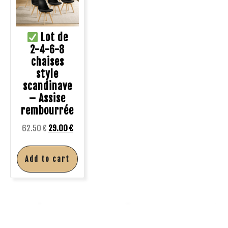
Lot de
2-4-6-8
chaises
style
scandinave
– Assise
rembourrée
62.50
€
29.00
€
Add to cart