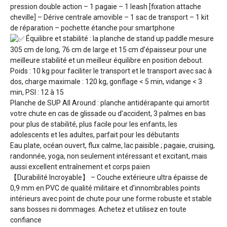
pression double action – 1 pagaie – 1 leash [fixation attache
cheville] – Dérive centrale amovible – 1 sac de transport – 1 kit
de réparation – pochette étanche pour smartphone
Équilibre et stabilité : la planche de stand up paddle mesure
305 cm de long, 76 cm de large et 15 cm d’épaisseur pour une
meilleure stabilité et un meilleur équilibre en position debout.
Poids : 10 kg pour faciliter le transport et le transport avec sac à
dos, charge maximale : 120 kg, gonflage < 5 min, vidange < 3
min, PSI : 12 à 15
Planche de SUP All Around : planche antidérapante qui amortit
votre chute en cas de glissade ou d’accident, 3 palmes en bas
pour plus de stabilité, plus facile pour les enfants, les
adolescents et les adultes, parfait pour les débutants
Eau plate, océan ouvert, flux calme, lac paisible ; pagaie, cruising,
randonnée, yoga, non seulement intéressant et excitant, mais
aussi excellent entraînement et corps païen
【Durabilité Incroyable】 – Couche extérieure ultra épaisse de
0,9 mm en PVC de qualité militaire et d’innombrables points
intérieurs avec point de chute pour une forme robuste et stable
sans bosses ni dommages. Achetez et utilisez en toute
confiance