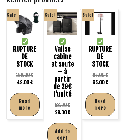
Sale!
Sale!
Sale!
RUPTURE
Valise
RUPTURE
DE
cabine
DE
STOCK
et soute
STOCK
– à
199.00
€
99.00
€
partir
49.00
€
65.00
€
de 29€
l’unité
Read
Read
58.00
€
more
more
29.00
€
Add to
cart