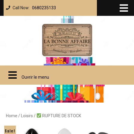
Call Now:
0680235133
Ouvrir le menu
Home
/
Loisirs
/
RUPTURE DE STOCK
Sale!