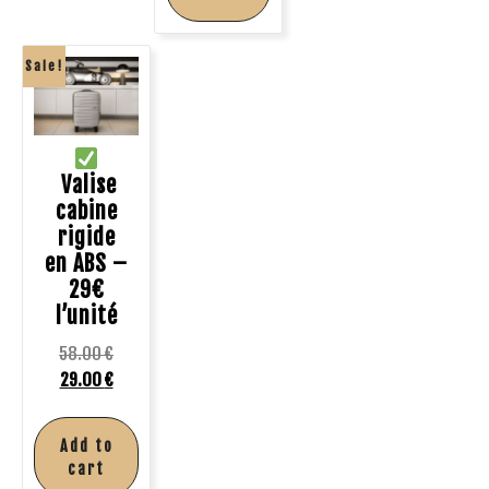
Sale!
Valise
cabine
rigide
en ABS –
29€
l’unité
58.00
€
29.00
€
Add to
cart