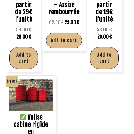
partir
– Assise
partir
de 29€
rembourrée
de 19€
l’unité
l’unité
62.50
€
29.00
€
58.00
€
58.00
€
29.00
€
29.00
€
Add to cart
Add to
Add to
cart
cart
Sale!
Valise
cabine rigide
en