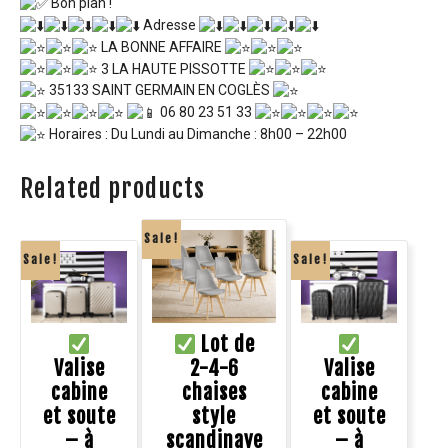
Bon plan !
Adresse
LA BONNE AFFAIRE
3 LA HAUTE PISSOTTE
35133 SAINT GERMAIN EN COGLÈS
06 80 23 51 33
Horaires : Du Lundi au Dimanche : 8h00 – 22h00
Related products
Sale!
Sale!
Sale!
Lot de
Valise
2-4-6
Valise
cabine
chaises
cabine
et soute
style
et soute
– à
scandinave
– à