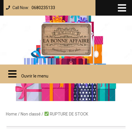
Call Now:
0680235133
Ouvrir le menu
Home
/
Non classé
/
RUPTURE DE STOCK