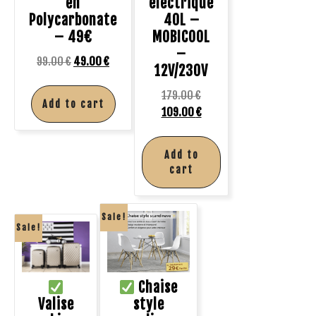
en
électrique
Polycarbonate
40L –
– 49€
MOBICOOL
–
99.00
€
49.00
€
12V/230V
179.00
€
Add to cart
109.00
€
Add to
cart
Sale!
Sale!
Chaise
Valise
style