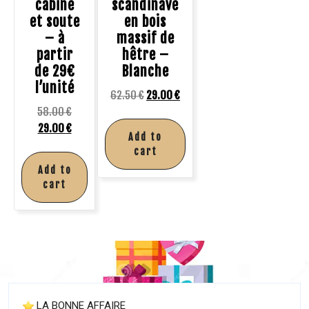
cabine
scandinave
et soute
en bois
– à
massif de
partir
hêtre –
de 29€
Blanche
l’unité
62.50
€
29.00
€
58.00
€
29.00
€
Add to
cart
Add to
cart
LA BONNE AFFAIRE