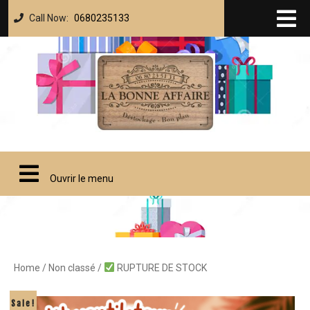
Call Now:
0680235133
Ouvrir le menu
Home
/
Non classé
/
RUPTURE DE STOCK
Sale!