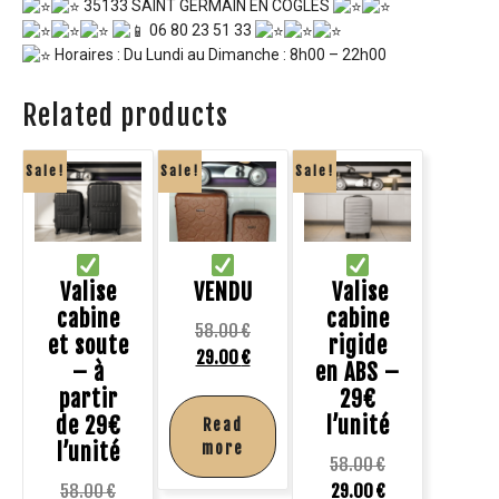
35133 SAINT GERMAIN EN COGLÈS
06 80 23 51 33
Horaires : Du Lundi au Dimanche : 8h00 – 22h00
Related products
Sale!
Sale!
Sale!
Valise
VENDU
Valise
cabine
cabine
58.00
€
et soute
rigide
29.00
€
– à
en ABS –
partir
29€
de 29€
l’unité
Read
l’unité
more
58.00
€
58.00
€
29.00
€