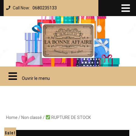
Call Now:
0680235133
Ouvrir le menu
Home
/
Non classé
/
RUPTURE DE STOCK
Sale!