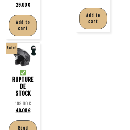
29.00
€
Add to
cart
Add to
cart
Sale!
RUPTURE
DE
STOCK
199.00
€
49.00
€
Read