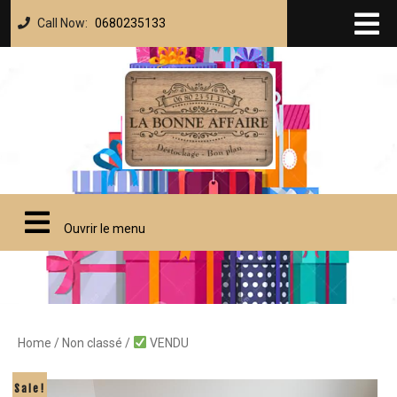
Call Now:
0680235133
Ouvrir le menu
Home
/
Non classé
/
VENDU
Sale!