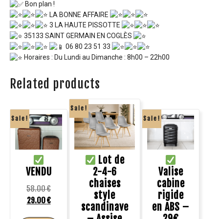
Bon plan !
LA BONNE AFFAIRE
3 LA HAUTE PISSOTTE
35133 SAINT GERMAIN EN COGLÈS
06 80 23 51 33
Horaires : Du Lundi au Dimanche : 8h00 – 22h00
Related products
Sale!
Sale!
Sale!
Lot de
VENDU
2-4-6
Valise
chaises
cabine
58.00
€
style
rigide
29.00
€
scandinave
en ABS –
– Assise
29€