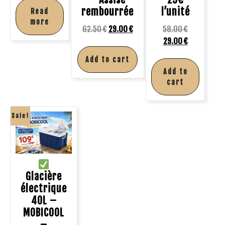
rembourrée
l’unité
Read
more
62.50
€
29.00
€
58.00
€
29.00
€
Add to cart
Add to
cart
Sale!
Glacière
électrique
40L –
MOBICOOL
–