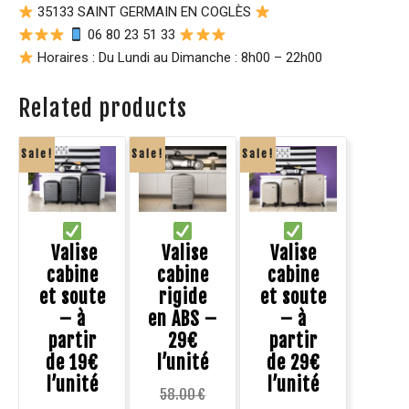
35133 SAINT GERMAIN EN COGLÈS
06 80 23 51 33
Horaires : Du Lundi au Dimanche : 8h00 – 22h00
Related products
Sale!
Sale!
Sale!
Valise
Valise
Valise
cabine
cabine
cabine
et soute
rigide
et soute
– à
en ABS –
– à
partir
29€
partir
de 19€
l’unité
de 29€
l’unité
l’unité
58.00
€