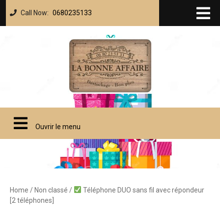
Call Now:
0680235133
Ouvrir le menu
Home
/
Non classé
/
Téléphone DUO sans fil avec répondeur
[2 téléphones]