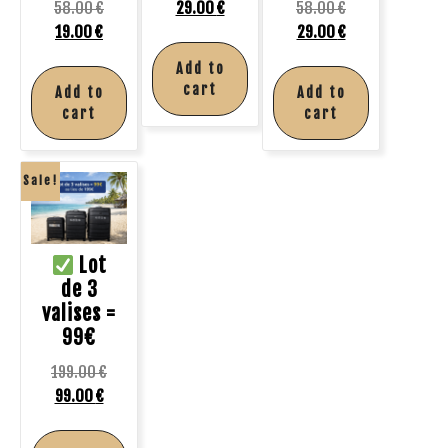
58.00
€
29.00
€
58.00
€
19.00
€
29.00
€
Add to
cart
Add to
Add to
cart
cart
Sale!
Lot
de 3
valises =
99€
199.00
€
99.00
€