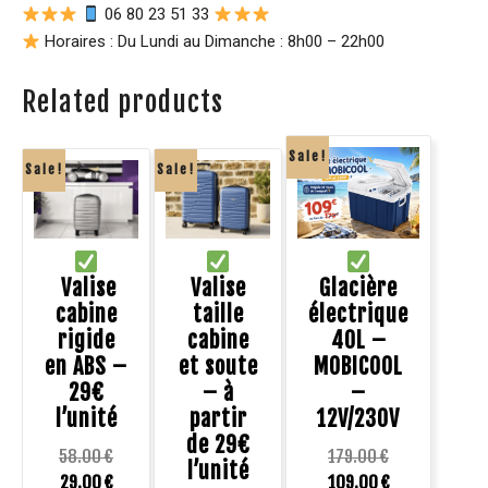
06 80 23 51 33
Horaires : Du Lundi au Dimanche : 8h00 – 22h00
Related products
Sale!
Sale!
Sale!
Valise
Valise
Glacière
cabine
taille
électrique
rigide
cabine
40L –
en ABS –
et soute
MOBICOOL
29€
– à
–
l’unité
partir
12V/230V
de 29€
58.00
€
179.00
€
l’unité
29.00
€
109.00
€