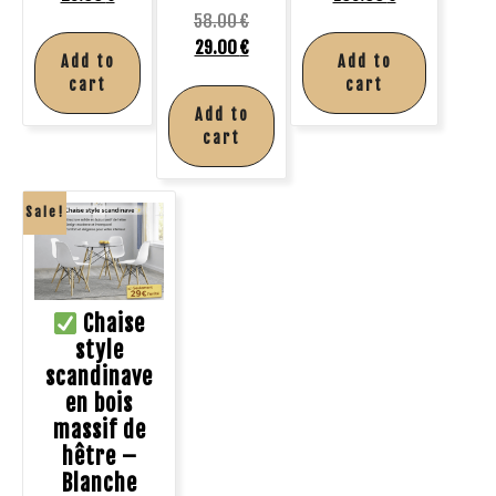
58.00
€
29.00
€
Add to
Add to
cart
cart
Add to
cart
Sale!
Chaise
style
scandinave
en bois
massif de
hêtre –
Blanche