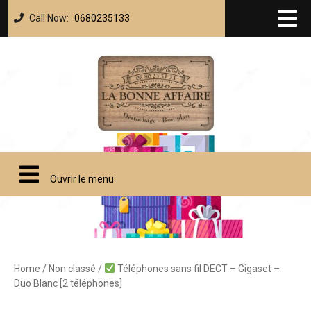
Call Now:
0680235133
Ouvrir le menu
Home
/
Non classé
/
Téléphones sans fil DECT – Gigaset –
Duo Blanc [2 téléphones]