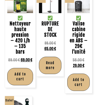
Nettoyeur
RUPTURE
Valise
haute
DE
cabine
pression
STOCK
rigide
– 420 L/h
en ABS –
99.00
€
– 135
29€
65.00
€
bars
l’unité
89.00
€
69.00
€
58.00
€
Read
29.00
€
more
Add to
cart
Add to
cart
Sale!