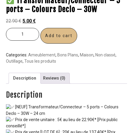
Transformateur/Connecteur – 5
ports – Colours Declo – 30W
22.90
€
5.00
€
Add to cart
Categories:
Ameublement
,
Bons Plans
,
Maison
,
Non classé
,
Outillage
,
Tous les produits
Description
Reviews (0)
Description
[NEUF] Transformateur/Connecteur – 5 ports – Colours
Declo – 30W – 24 cm
Prix de vente unitaire : 5€ au lieu de 22.90€* [Prix public
conseillé*]
Prix de vente [LOT DE 6] : 20€ au lieu de 137.40€* [Prix