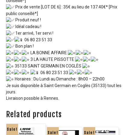
conseillé*]
Prix de vente [LOT DE 6] : 35€ au lieu de 137.40€* [Prix
public conseillé*]
Produit neuf !
Idéal cadeau !
1er arrivé, 1er servi !
06 80 23 51 33
Bon plan !
LA BONNE AFFAIRE
3 LA HAUTE PISSOTTE
35133 SAINT GERMAIN EN COGLÈS
06 80 23 51 33
Horaires : Du Lundi au Dimanche : 8h00 – 22h00
Je suis disponible à Saint Germain en Coglès (35133) tout les
jours.
Livraison possible à Rennes.
Related products
Sale!
Sale!
Sale!