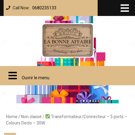
Call Now:
0680235133
Ouvrir le menu
Home
/
Non classé
/
Transformateur/Connecteur – 5 ports –
Colours Declo – 30W