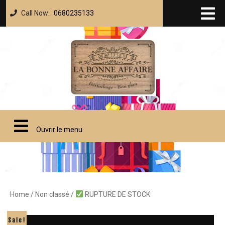
Call Now:
0680235133
Ouvrir le menu
Home
/
Non classé
/
RUPTURE DE STOCK
Sale!