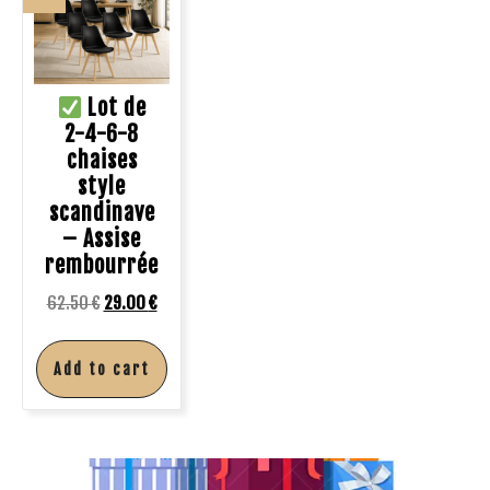
Lot de
2-4-6-8
chaises
style
scandinave
– Assise
rembourrée
62.50
€
29.00
€
Add to cart