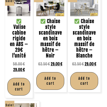
Sale!
Chaise
Chaise
Valise
style
style
cabine
scandinave
scandinave
rigide
en bois
en bois
en ABS –
massif de
massif de
29€
hêtre –
hêtre –
l’unité
Noir
Blanche
58.00
€
62.50
€
29.00
€
62.50
€
29.00
€
29.00
€
Add to
Add to
cart
cart
Add to
cart
Sale!