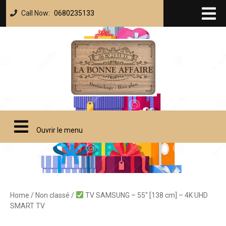
Call Now:
0680235133
Ouvrir le menu
Home
/
Non classé
/
TV SAMSUNG – 55″ [138 cm] – 4K UHD
SMART TV