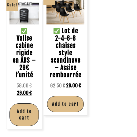
Sale!
Lot de
Valise
2-4-6-8
cabine
chaises
rigide
style
en ABS –
scandinave
29€
– Assise
l’unité
rembourrée
58.00
€
62.50
€
29.00
€
29.00
€
Add to cart
Add to
cart