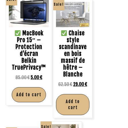
Sale!
MacBook
Chaise
Pro 15″ –
style
Protection
scandinave
d’écran
en bois
Belkin
massif de
TruePrivacy™
hêtre –
Blanche
85.00
€
5.00
€
62.50
€
29.00
€
Add to cart
Add to
cart
Sale!