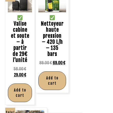
Valise
Nettoyeur
cabine
haute
et soute
pression
– à
– 420 L/h
partir
– 135
de 29€
bars
l’unité
89.00
€
69.00
€
58.00
€
29.00
€
Add to
cart
Add to
cart
Sale!