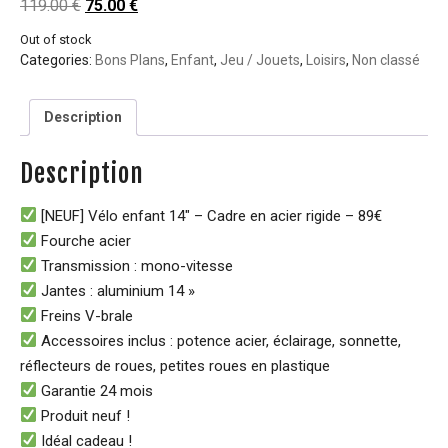
119.00
€
75.00
€
Out of stock
Categories:
Bons Plans
,
Enfant
,
Jeu / Jouets
,
Loisirs
,
Non classé
Description
Description
[NEUF] Vélo enfant 14″ – Cadre en acier rigide – 89€
Fourche acier
Transmission : mono-vitesse
Jantes : aluminium 14 »
Freins V-brale
Accessoires inclus : potence acier, éclairage, sonnette,
réflecteurs de roues, petites roues en plastique
Garantie 24 mois
Produit neuf !
Idéal cadeau !