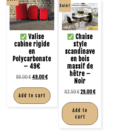
Sale!
Valise
Chaise
cabine rigide
style
en
scandinave
Polycarbonate
en bois
– 49€
massif de
hêtre –
99.00
€
49.00
€
Noir
62.50
€
29.00
€
Add to cart
Add to
cart