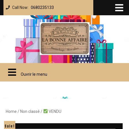
Call Now:
0680235133
Ouvrir le menu
Home
/
Non classé
/
VENDU
Sale!