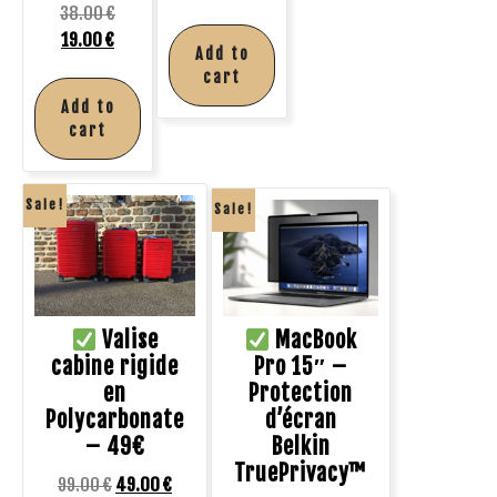
38.00
€
19.00
€
Add to
cart
Add to
cart
Sale!
Sale!
Valise
MacBook
cabine rigide
Pro 15″ –
en
Protection
Polycarbonate
d’écran
– 49€
Belkin
TruePrivacy™
99.00
€
49.00
€