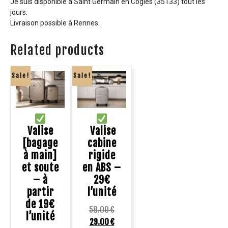
Je suis disponible à Saint Germain en Coglès (35133) tout les
jours.
Livraison possible à Rennes.
Related products
Sale!
Sale!
Valise
Valise
[bagage
cabine
à main]
rigide
et soute
en ABS –
– à
29€
partir
l’unité
de 19€
58.00
€
l’unité
29.00
€