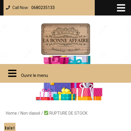
Call Now:
0680235133
Ouvrir le menu
Home
/
Non classé
/
RUPTURE DE STOCK
Sale!