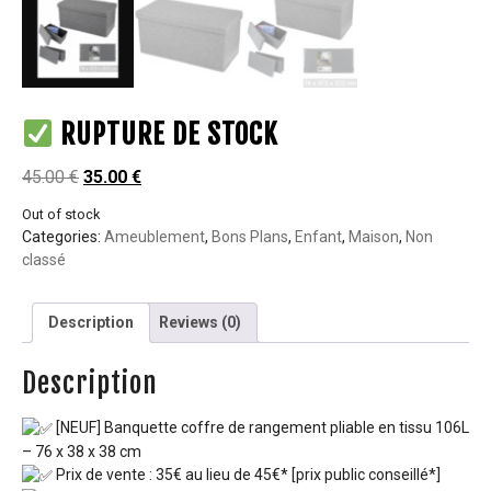
RUPTURE DE STOCK
45.00
€
35.00
€
Out of stock
Categories:
Ameublement
,
Bons Plans
,
Enfant
,
Maison
,
Non
classé
Description
Reviews (0)
Description
[NEUF] Banquette coffre de rangement pliable en tissu 106L
– 76 x 38 x 38 cm
Prix de vente : 35€ au lieu de 45€* [prix public conseillé*]