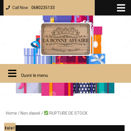
Call Now:
0680235133
Ouvrir le menu
Home
/
Non classé
/
RUPTURE DE STOCK
Sale!