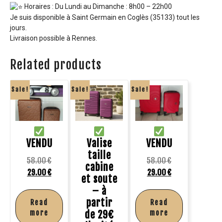
Horaires : Du Lundi au Dimanche : 8h00 – 22h00
Je suis disponible à Saint Germain en Coglès (35133) tout les
jours.
Livraison possible à Rennes.
Related products
Sale!
Sale!
Sale!
VENDU
Valise
VENDU
taille
58.00
€
58.00
€
cabine
29.00
€
29.00
€
et soute
– à
partir
Read
Read
more
de 29€
more