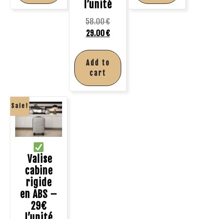
l’unité
58.00
€
29.00
€
Add to
cart
Sale!
Valise
cabine
rigide
en ABS –
29€
l’unité