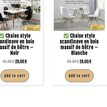
Chaise style
Chaise style
andinave en bois
scandinave en bois
assif de hêtre –
massif de hêtre –
Noir
Blanche
62.50
€
29.00
€
62.50
€
29.00
€
Add to cart
Add to cart