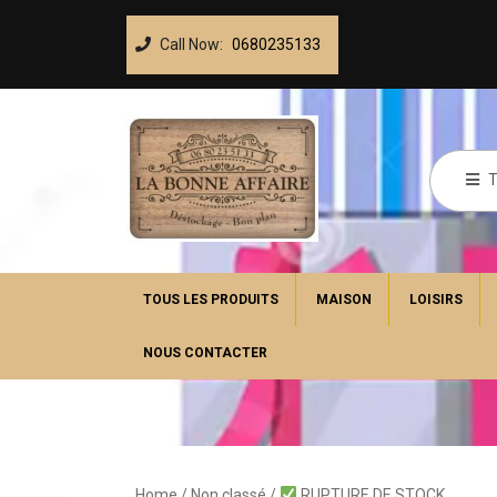
Call Now:
0680235133
TOUS LES PRODUITS
MAISON
LOISIRS
NOUS CONTACTER
Home
/
Non classé
/
RUPTURE DE STOCK