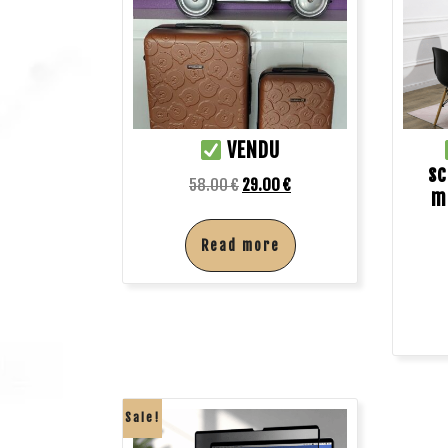
VENDU
sc
58.00
€
29.00
€
m
Read more
Sale!