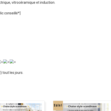
trique, vitrocéramique et induction.
ic conseillé*]
0
 tout les jours.
Sale!