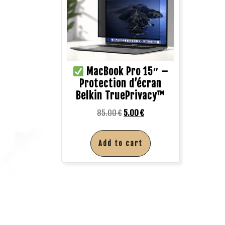
MacBook Pro 15″ –
Protection d’écran
Belkin TruePrivacy™
85.00
€
5.00
€
Add to cart