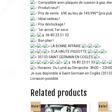
Compatible avec plaques de cuisson à gaz, élec
Produit neuf !
Prix de vente : 69€ au lieu de 149,99€* [prix publ
Idéal cadeau !
Prix déstockage !
1er arrivé, 1er servi
06 80 23 51 33
Bon plan !
LA BONNE AFFAIRE
3 LA HAUTE PISSOTTE
35133 SAINT GERMAIN EN COGLÈS
06 80 23 51 33
Horaires : Du Lundi au Dimanche : 8h00 – 22h0
Je suis disponible à Saint Germain en Coglès (35133)
Livraison possible.
Related products
Sale!
Sale!