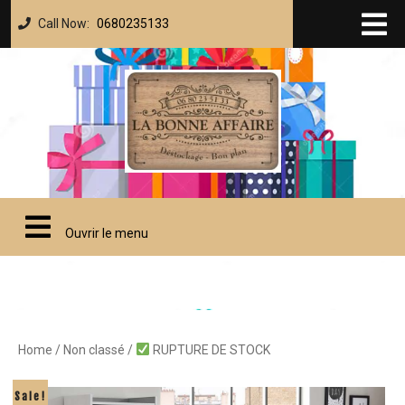
Call Now:
0680235133
Ouvrir le menu
Home
/
Non classé
/
RUPTURE DE STOCK
Sale!