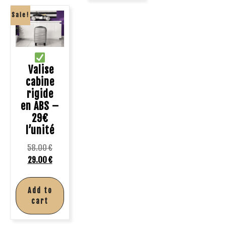
Sale!
Valise
cabine
rigide
en ABS –
29€
l’unité
58.00
€
29.00
€
Add to
cart