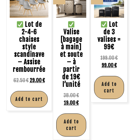
Lot de
Lot
2-4-6
Valise
de 3
chaises
[bagage
valises =
style
à main]
99€
scandinave
et soute
199.00
€
– Assise
– à
99.00
€
rembourrée
partir
de 19€
62.50
€
29.00
€
l’unité
Add to
cart
38.00
€
Add to cart
19.00
€
Add to
cart