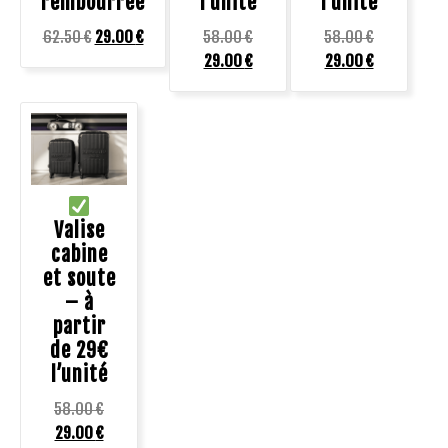
rembourrée
l’unité
l’unité
62.50
€
29.00
€
58.00
€
58.00
€
29.00
€
29.00
€
Valise
cabine
et soute
– à
partir
de 29€
l’unité
58.00
€
29.00
€