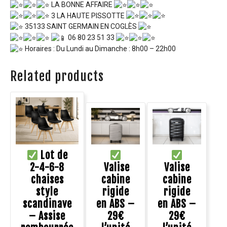
LA BONNE AFFAIRE
3 LA HAUTE PISSOTTE
35133 SAINT GERMAIN EN COGLÈS
06 80 23 51 33
Horaires : Du Lundi au Dimanche : 8h00 – 22h00
Related products
Lot de
2-4-6-8
Valise
Valise
chaises
cabine
cabine
style
rigide
rigide
scandinave
en ABS –
en ABS –
– Assise
29€
29€