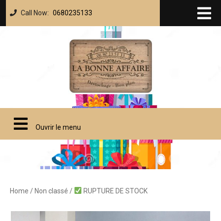
Call Now:
0680235133
Ouvrir le menu
Home
/
Non classé
/
RUPTURE DE STOCK