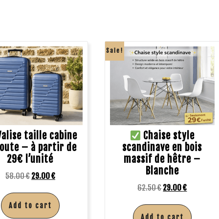
Sale!
alise taille cabine
Chaise style
soute – à partir de
scandinave en bois
29€ l’unité
massif de hêtre –
Blanche
58.00
€
29.00
€
62.50
€
29.00
€
Add to cart
Add to cart