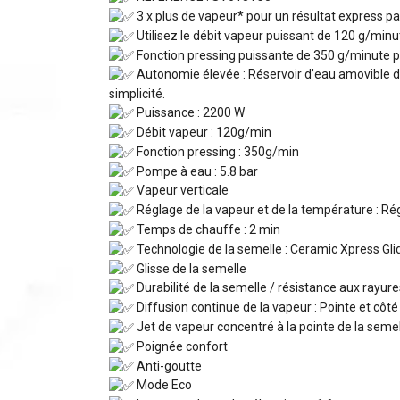
3 x plus de vapeur* pour un résultat express par
Utilisez le débit vapeur puissant de 120 g/minu
Fonction pressing puissante de 350 g/minute pou
Autonomie élevée : Réservoir d’eau amovible d
simplicité.
Puissance : 2200 W
Débit vapeur : 120g/min
Fonction pressing : 350g/min
Pompe à eau : 5.8 bar
Vapeur verticale
Réglage de la vapeur et de la température : R
Temps de chauffe : 2 min
Technologie de la semelle : Ceramic Xpress Gli
Glisse de la semelle
Durabilité de la semelle / résistance aux rayure
Diffusion continue de la vapeur : Pointe et côté
Jet de vapeur concentré à la pointe de la seme
Poignée confort
Anti-goutte
Mode Eco