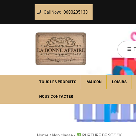
Call Now:
0680235133
TOUS LES PRODUITS
MAISON
LOISIRS
NOUS CONTACTER
Home
/
Non classé
/
RUPTURE DE STOCK