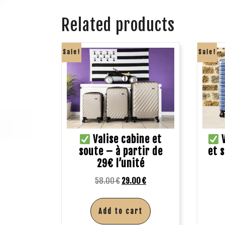
Related products
Sale!
Sale!
Valise cabine et
V
soute – à partir de
et 
29€ l’unité
58.00
€
29.00
€
Add to cart