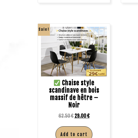
Sale!
Chaise style
scandinave en bois
massif de hêtre –
Noir
62.50
€
29.00
€
Add to cart