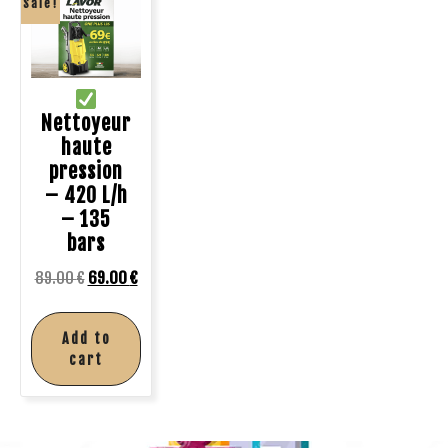
Sale!
Nettoyeur
haute
pression
– 420 L/h
– 135
bars
89.00
€
69.00
€
Add to
cart