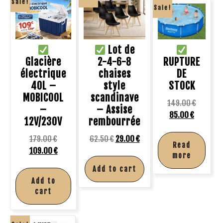
Sale!
Sale!
Lot de
Glacière
2-4-6-8
RUPTURE
électrique
chaises
DE
40L –
style
STOCK
MOBICOOL
scandinave
149.00
€
–
– Assise
85.00
€
12V/230V
rembourrée
179.00
€
62.50
€
29.00
€
Read
109.00
€
more
Add to cart
Add to
cart