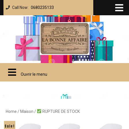
Call Now:
0680235133
Ouvrir le menu
Home
/
Maison
/
RUPTURE DE STOCK
Sale!