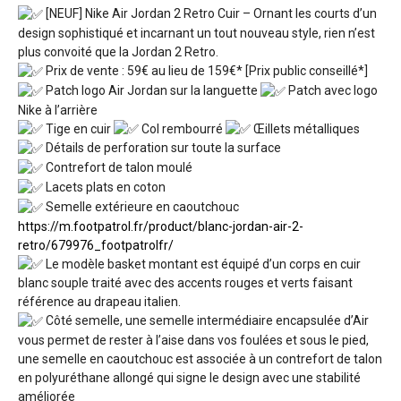
[NEUF] Nike Air Jordan 2 Retro Cuir – Ornant les courts d’un
design sophistiqué et incarnant un tout nouveau style, rien n’est
plus convoité que la Jordan 2 Retro.
Prix de vente : 59€ au lieu de 159€* [Prix public conseillé*]
Patch logo Air Jordan sur la languette
Patch avec logo
Nike à l’arrière
Tige en cuir
Col rembourré
Œillets métalliques
Détails de perforation sur toute la surface
Contrefort de talon moulé
Lacets plats en coton
Semelle extérieure en caoutchouc
https://m.footpatrol.fr/product/blanc-jordan-air-2-
retro/679976_footpatrolfr/
Le modèle basket montant est équipé d’un corps en cuir
blanc souple traité avec des accents rouges et verts faisant
référence au drapeau italien.
Côté semelle, une semelle intermédiaire encapsulée d’Air
vous permet de rester à l’aise dans vos foulées et sous le pied,
une semelle en caoutchouc est associée à un contrefort de talon
en polyuréthane allongé qui signe le design avec une stabilité
améliorée