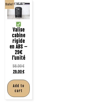
Sale!
Valise
cabine
rigide
en ABS –
29€
l’unité
58.00
€
29.00
€
Add to
cart