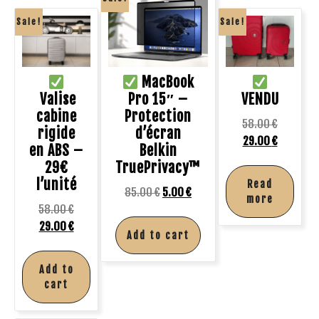
Sale!
Sale!
MacBook
Valise
Pro 15″ –
VENDU
cabine
Protection
58.00
€
rigide
d’écran
29.00
€
en ABS –
Belkin
29€
TruePrivacy™
l’unité
Read
85.00
€
5.00
€
more
58.00
€
29.00
€
Add to cart
Add to
cart