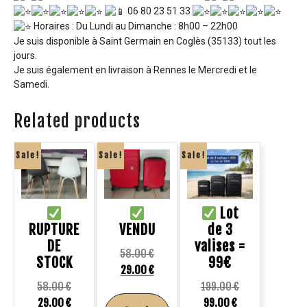
06 80 23 51 33
Horaires : Du Lundi au Dimanche : 8h00 – 22h00
Je suis disponible à Saint Germain en Coglès (35133) tout les
jours.
Je suis également en livraison à Rennes le Mercredi et le
Samedi.
Related products
Sale!
Sale!
Sale!
Lot
RUPTURE
VENDU
de 3
DE
valises =
58.00
€
STOCK
99€
29.00
€
58.00
€
199.00
€
29.00
€
99.00
€