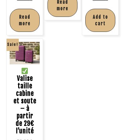
Read
more
Read
Add to
more
cart
Sale!
Valise
taille
cabine
et soute
– à
partir
de 29€
l’unité