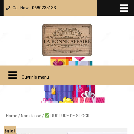
Call Now:
0680235133
Ouvrir le menu
Home
/
Non classé
/
RUPTURE DE STOCK
Sale!