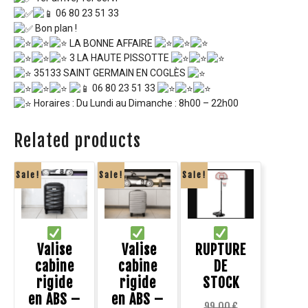
06 80 23 51 33
Bon plan !
LA BONNE AFFAIRE
3 LA HAUTE PISSOTTE
35133 SAINT GERMAIN EN COGLÈS
06 80 23 51 33
Horaires : Du Lundi au Dimanche : 8h00 – 22h00
Related products
Sale!
Sale!
Sale!
Valise
Valise
RUPTURE
cabine
cabine
DE
rigide
rigide
STOCK
en ABS –
en ABS –
99.00
€