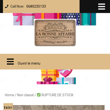
Call Now:
0680235133
Ouvrir le menu
Home
/
Non classé
/
RUPTURE DE STOCK
Sale!