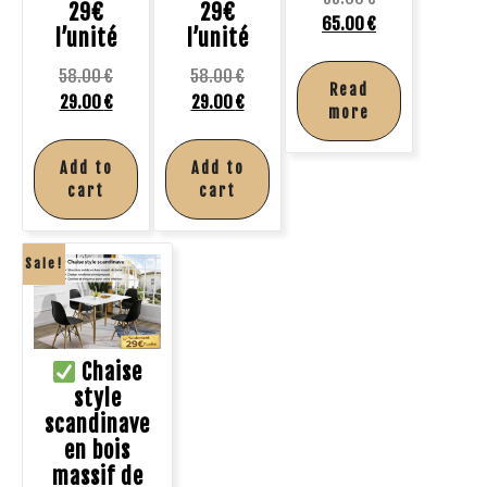
29€
29€
65.00
€
l’unité
l’unité
58.00
€
58.00
€
Read
29.00
€
29.00
€
more
Add to
Add to
cart
cart
Sale!
Chaise
style
scandinave
en bois
massif de