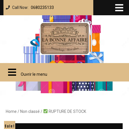
Call Now:
0680235133
Ouvrir le menu
Home
/
Non classé
/
RUPTURE DE STOCK
Sale!