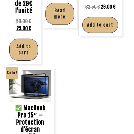
de 29€
62.50
€
29.00
€
l’unité
Read
more
58.00
€
Add to cart
29.00
€
Add to
cart
Sale!
MacBook
Pro 15″ –
Protection
d’écran