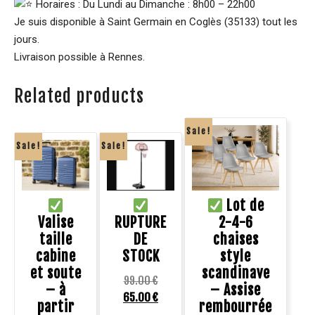
Horaires : Du Lundi au Dimanche : 8h00 – 22h00
Je suis disponible à Saint Germain en Coglès (35133) tout les
jours.
Livraison possible à Rennes.
Related products
Sale!
Sale!
Sale!
Lot de
Valise
RUPTURE
2-4-6
taille
DE
chaises
cabine
STOCK
style
et soute
scandinave
99.00
€
– à
– Assise
65.00
€
partir
rembourrée