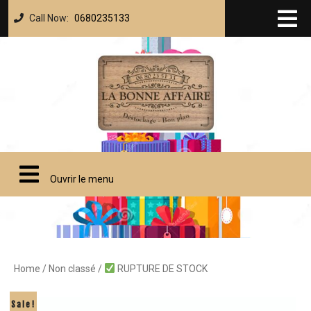
Call Now:
0680235133
Ouvrir le menu
Home
/
Non classé
/
RUPTURE DE STOCK
Sale!