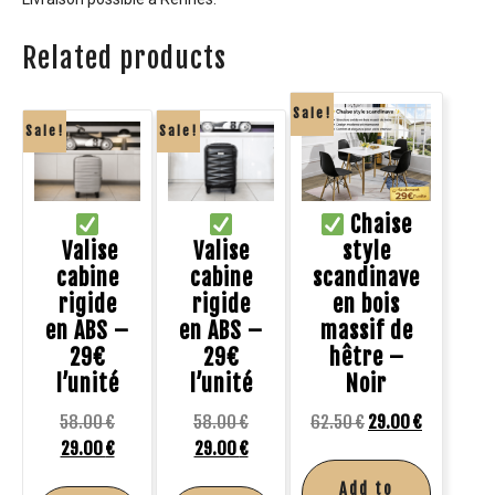
Related products
Sale!
Sale!
Sale!
Chaise
Valise
Valise
style
cabine
cabine
scandinave
rigide
rigide
en bois
en ABS –
en ABS –
massif de
29€
29€
hêtre –
l’unité
l’unité
Noir
58.00
€
58.00
€
62.50
€
29.00
€
29.00
€
29.00
€
Add to