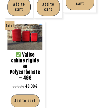
cart
Add to
Add to
cart
cart
Sale!
Valise
cabine rigide
en
Polycarbonate
– 49€
99.00
€
49.00
€
Add to cart