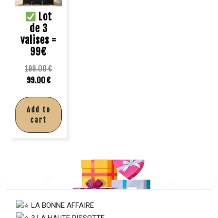
Lot
de 3
valises =
99€
199.00
€
99.00
€
Add to
cart
LA BONNE AFFAIRE
3 LA HAUTE PISSOTTE