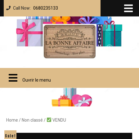
Call Now:
0680235133
Ouvrir le menu
Home
/
Non classé
/
VENDU
Sale!