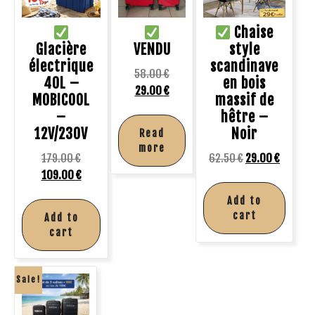
Chaise
Glacière
VENDU
style
électrique
scandinave
58.00
€
40L –
en bois
29.00
€
MOBICOOL
massif de
–
hêtre –
12V/230V
Noir
Read
more
179.00
€
62.50
€
29.00
€
109.00
€
Add to
cart
Add to
cart
Sale!