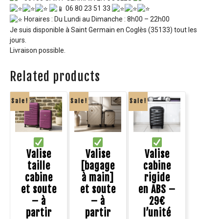
06 80 23 51 33
Horaires : Du Lundi au Dimanche : 8h00 – 22h00
Je suis disponible à Saint Germain en Coglès (35133) tout les
jours.
Livraison possible.
Related products
Sale!
Sale!
Sale!
Valise
Valise
Valise
taille
[bagage
cabine
cabine
à main]
rigide
et soute
et soute
en ABS –
– à
– à
29€
partir
partir
l’unité