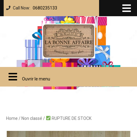
Call Now:
0680235133
Ouvrir le menu
Home
/
Non classé
/
RUPTURE DE STOCK