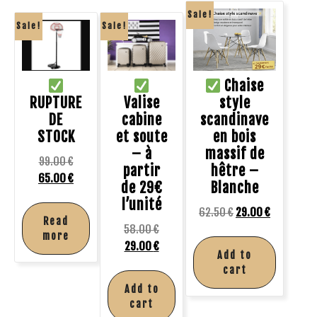
Sale!
Sale!
Sale!
Chaise
RUPTURE
Valise
style
DE
cabine
scandinave
STOCK
et soute
en bois
– à
massif de
99.00
€
partir
hêtre –
65.00
€
de 29€
Blanche
l’unité
62.50
€
29.00
€
Read
58.00
€
more
29.00
€
Add to
cart
Add to
cart