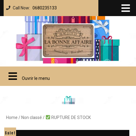
Call Now:
0680235133
Ouvrir le menu
Home
/
Non classé
/
RUPTURE DE STOCK
Sale!