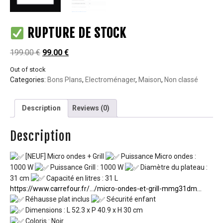
RUPTURE DE STOCK
199.00
€
99.00
€
Out of stock
Categories:
Bons Plans
,
Electroménager
,
Maison
,
Non classé
Description
Reviews (0)
Description
[NEUF] Micro ondes + Grill
Puissance Micro ondes :
1000 W
Puissance Grill : 1000 W
Diamètre du plateau :
31 cm
Capacité en litres : 31 L
https://www.carrefour.fr/…/micro-ondes-et-grill-mmg31dm…
Réhausse plat inclus
Sécurité enfant
Dimensions : L 52.3 x P 40.9 x H 30 cm
Coloris : Noir