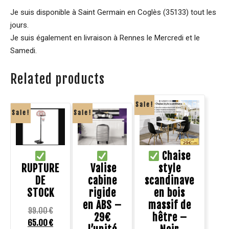
Je suis disponible à Saint Germain en Coglès (35133) tout les
jours.
Je suis également en livraison à Rennes le Mercredi et le
Samedi.
Related products
Sale!
Sale!
Sale!
Chaise
RUPTURE
Valise
style
DE
cabine
scandinave
STOCK
rigide
en bois
en ABS –
massif de
99.00
€
29€
hêtre –
65.00
€