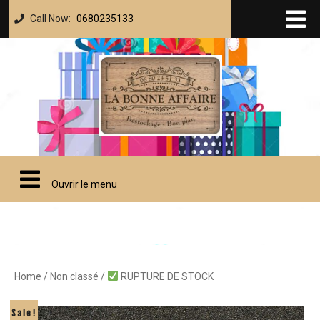
Call Now:
0680235133
Ouvrir le menu
Home
/
Non classé
/
RUPTURE DE STOCK
Sale!