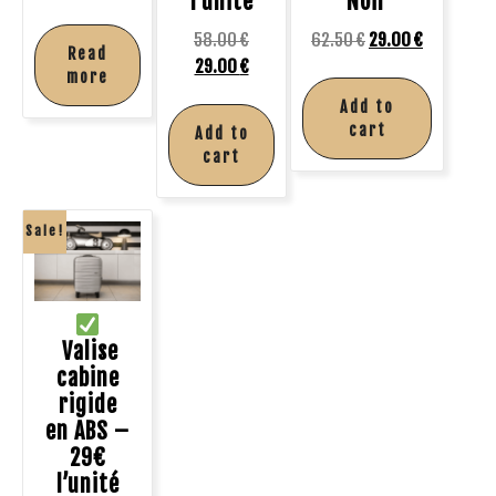
l’unité
Noir
58.00
€
62.50
€
29.00
€
Read
29.00
€
more
Add to
cart
Add to
cart
Sale!
Valise
cabine
rigide
en ABS –
29€
l’unité