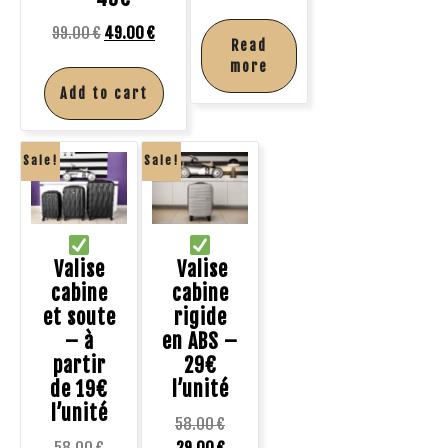
99.00
€
49.00
€
Read
more
Add to cart
Sale!
Sale!
Valise
Valise
cabine
cabine
et soute
rigide
– à
en ABS –
partir
29€
de 19€
l’unité
l’unité
58.00
€
58.00
€
29.00
€