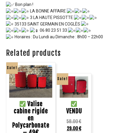
Bon plan !
LA BONNE AFFAIRE
3 LA HAUTE PISSOTTE
35133 SAINT GERMAIN EN COGLÈS
06 80 23 51 33
Horaires : Du Lundi au Dimanche : 8h00 – 22h00
Related products
Sale!
Sale!
Valise
cabine rigide
VENDU
en
58.00
€
Polycarbonate
29.00
€
– 49€