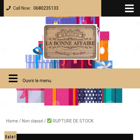
Call Now:
0680235133
Ouvrir le menu
Home
/
Non classé
/
RUPTURE DE STOCK
Sale!