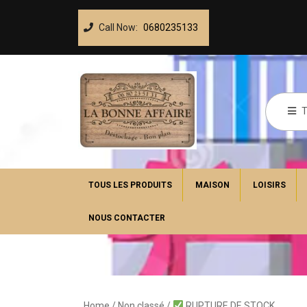
Call Now:
0680235133
TOUS LES PRODUITS
MAISON
LOISIRS
NOUS CONTACTER
Home
/
Non classé
/
RUPTURE DE STOCK