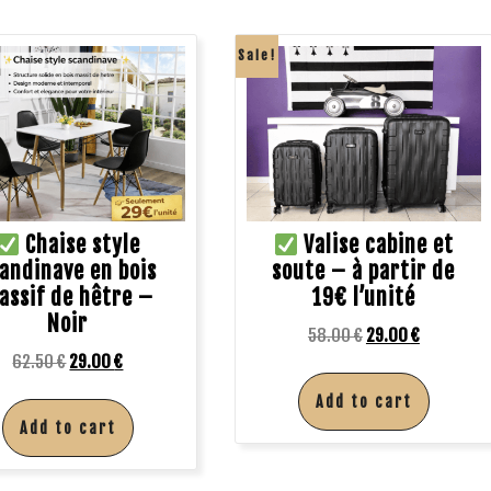
Sale!
Chaise style
Valise cabine et
andinave en bois
soute – à partir de
assif de hêtre –
19€ l’unité
Noir
58.00
€
29.00
€
62.50
€
29.00
€
Add to cart
Add to cart