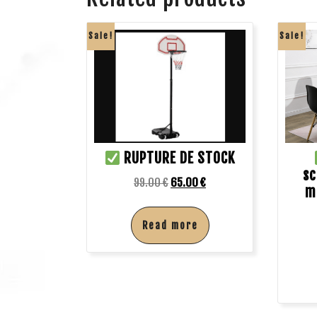
Sale!
Sale!
RUPTURE DE STOCK
sc
99.00
€
65.00
€
m
Read more