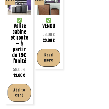
Valise
VENDU
cabine
58.00
€
et soute
29.00
€
– à
partir
de 19€
Read
l’unité
more
58.00
€
19.00
€
Add to
cart