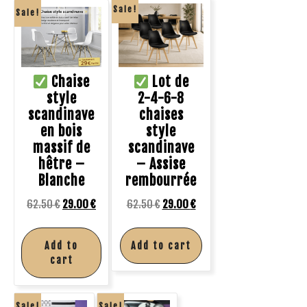
Sale!
Sale!
Chaise
Lot de
style
2-4-6-8
scandinave
chaises
en bois
style
massif de
scandinave
hêtre –
– Assise
Blanche
rembourrée
62.50
€
29.00
€
62.50
€
29.00
€
Add to
Add to cart
cart
Sale!
Sale!