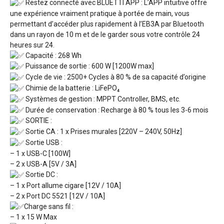
Restez connecté avec BLUETTI APP : L’APP intuitive offre
une expérience vraiment pratique à portée de main, vous
permettant d’accéder plus rapidement à l’EB3A par Bluetooth
dans un rayon de 10 m et de le garder sous votre contrôle 24
heures sur 24.
Capacité : 268 Wh
Puissance de sortie : 600 W [1200W max]
Cycle de vie : 2500+ Cycles à 80 % de sa capacité d’origine
Chimie de la batterie : LiFePO₄
Systèmes de gestion : MPPT Controller, BMS, etc.
Durée de conservation : Recharge à 80 % tous les 3-6 mois
SORTIE :
Sortie CA : 1 x Prises murales [220V – 240V, 50Hz]
Sortie USB :
– 1 x USB-C [100W]
– 2 x USB-A [5V / 3A]
Sortie DC :
– 1 x Port allume cigare [12V / 10A]
– 2 x Port DC 5521 [12V / 10A]
Charge sans fil :
– 1 x 15 W Max