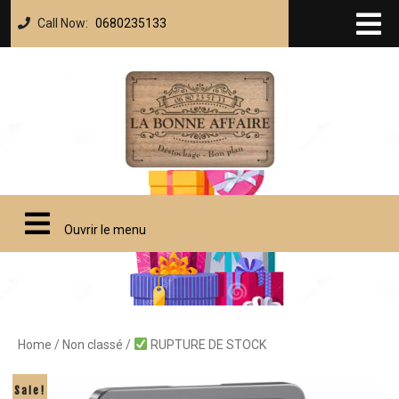
Call Now:
0680235133
Ouvrir le menu
Home
/
Non classé
/
RUPTURE DE STOCK
Sale!