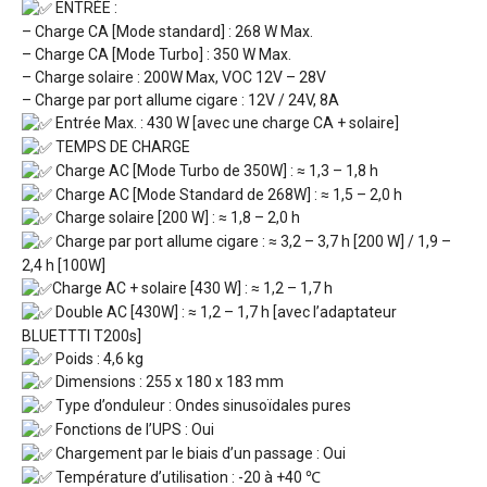
ENTRÉE :
– Charge CA [Mode standard] : 268 W Max.
– Charge CA [Mode Turbo] : 350 W Max.
– Charge solaire : 200W Max, VOC 12V – 28V
– Charge par port allume cigare : 12V / 24V, 8A
Entrée Max. : 430 W [avec une charge CA + solaire]
TEMPS DE CHARGE
Charge AC [Mode Turbo de 350W] : ≈ 1,3 – 1,8 h
Charge AC [Mode Standard de 268W] : ≈ 1,5 – 2,0 h
Charge solaire [200 W] : ≈ 1,8 – 2,0 h
Charge par port allume cigare : ≈ 3,2 – 3,7 h [200 W] / 1,9 –
2,4 h [100W]
Charge AC + solaire [430 W] : ≈ 1,2 – 1,7 h
Double AC [430W] : ≈ 1,2 – 1,7 h [avec l’adaptateur
BLUETTTI T200s]
Poids : 4,6 kg
Dimensions : 255 x 180 x 183 mm
Type d’onduleur : Ondes sinusoïdales pures
Fonctions de l’UPS : Oui
Chargement par le biais d’un passage : Oui
Température d’utilisation : -20 à +40 ℃