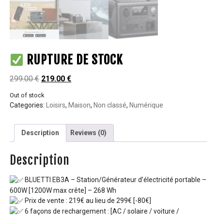
RUPTURE DE STOCK
299.00
€
219.00
€
Out of stock
Categories:
Loisirs
,
Maison
,
Non classé
,
Numérique
Description
Reviews (0)
Description
BLUETTI EB3A – Station/Générateur d’électricité portable –
600W [1200W max crête] – 268 Wh
Prix de vente : 219€ au lieu de 299€ [-80€]
6 façons de rechargement : [AC / solaire / voiture /