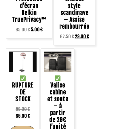
d’écran
style
Belkin
scandinave
TruePrivacy™
– Assise
rembourrée
85.00
€
5.00
€
62.50
€
29.00
€
RUPTURE
Valise
DE
cabine
STOCK
et soute
– à
99.00
€
partir
65.00
€
de 29€
l’unité