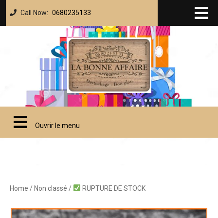
Call Now:
0680235133
Ouvrir le menu
Home
/
Non classé
/
RUPTURE DE STOCK