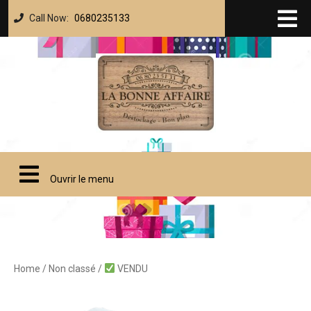
Call Now:
0680235133
Ouvrir le menu
Home
/
Non classé
/
VENDU