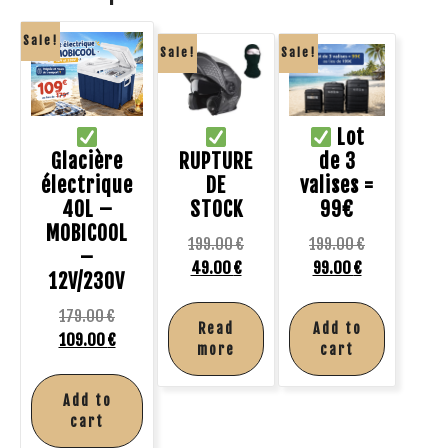
Sale!
Sale!
Sale!
Lot
Glacière
RUPTURE
de 3
électrique
DE
valises =
40L –
STOCK
99€
MOBICOOL
199.00
€
199.00
€
–
49.00
€
99.00
€
12V/230V
179.00
€
Read
Add to
109.00
€
more
cart
Add to
cart