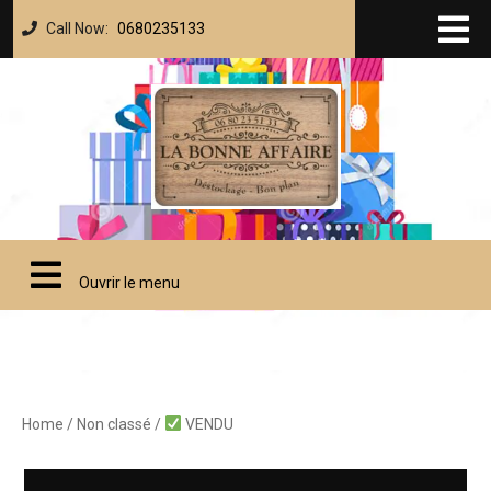
Call Now:
0680235133
Ouvrir le menu
Home
/
Non classé
/
VENDU