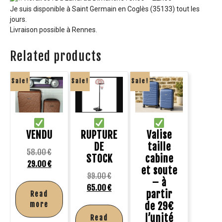
Je suis disponible à Saint Germain en Coglès (35133) tout les
jours.
Livraison possible à Rennes.
Related products
Sale!
Sale!
Sale!
VENDU
RUPTURE
Valise
DE
taille
58.00
€
STOCK
cabine
29.00
€
et soute
99.00
€
– à
65.00
€
partir
Read
more
de 29€
l’unité
Read