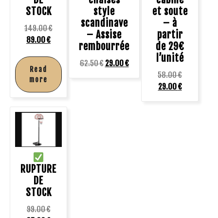
STOCK
style
et soute
scandinave
– à
149.00
€
– Assise
partir
89.00
€
rembourrée
de 29€
l’unité
62.50
€
29.00
€
Read
58.00
€
more
29.00
€
RUPTURE
DE
STOCK
99.00
€