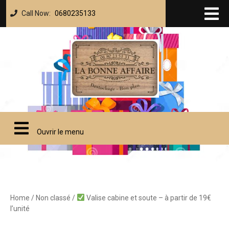
Call Now:
0680235133
Ouvrir le menu
Home
/
Non classé
/
Valise cabine et soute – à partir de 19€
l’unité