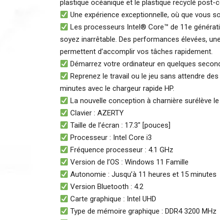
plastique océanique et le plastique recyclé post
Une expérience exceptionnelle, où que vous so
Les processeurs Intel® Core™ de 11e génératio
soyez inarrêtable. Des performances élevées, une
permettent d’accomplir vos tâches rapidement.
Démarrez votre ordinateur en quelques second
Reprenez le travail ou le jeu sans attendre des
minutes avec le chargeur rapide HP.
La nouvelle conception à charnière surélève le 
Clavier : AZERTY
Taille de l’écran : 17.3″ [pouces]
Processeur : Intel Core i3
Fréquence processeur : 4.1 GHz
Version de l’OS : Windows 11 Famille
Autonomie : Jusqu’à 11 heures et 15 minutes
Version Bluetooth : 4.2
Carte graphique : Intel UHD
Type de mémoire graphique : DDR4 3200 MHz