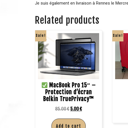
Je suis également en livraison à Rennes le Mercre
Related products
Sale!
Sale!
MacBook Pro 15″ –
Protection d’écran
Belkin TruePrivacy™
85.00
€
5.00
€
Add to cart