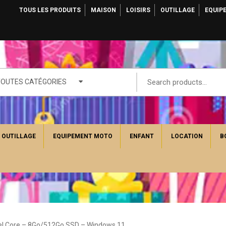
TOUS LES PRODUITS
MAISON
LOISIRS
OUTILLAGE
EQUIP
TOUTES CATÉGORIES
OUTILLAGE
EQUIPEMENT MOTO
ENFANT
LOCATION
B
ntel Core – 8Go/512Go SSD – Windows 11