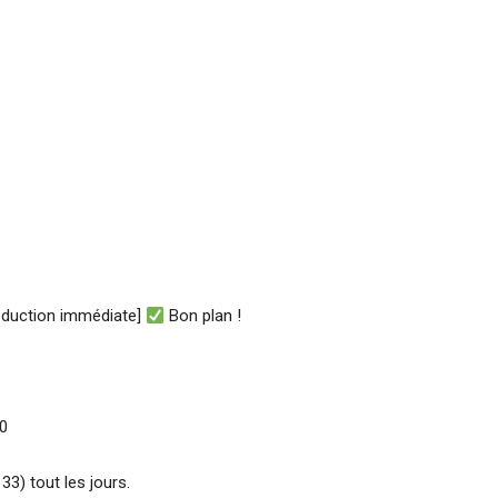
réduction immédiate]
Bon plan !
00
3) tout les jours.