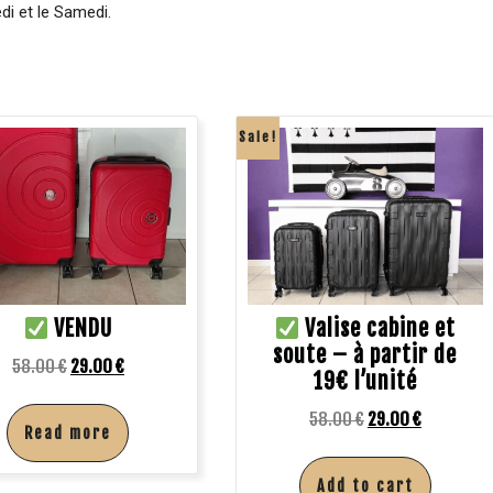
di et le Samedi.
Sale!
VENDU
Valise cabine et
soute – à partir de
58.00
€
29.00
€
19€ l’unité
58.00
€
29.00
€
Read more
Add to cart