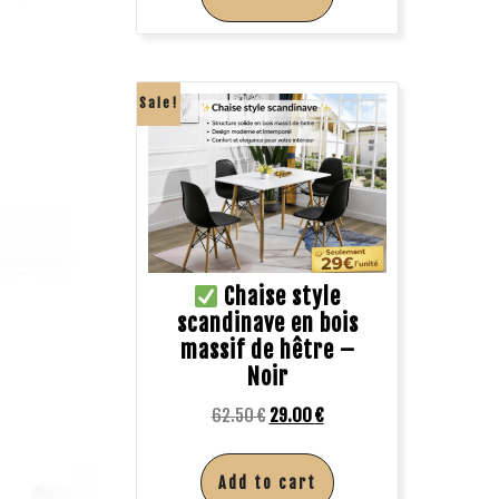
Sale!
Chaise style
scandinave en bois
massif de hêtre –
Noir
62.50
€
29.00
€
Add to cart