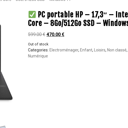
PC portable HP – 17,3″ – Inte
Core – 8Go/512Go SSD – Windows
599.00
€
470.00
€
Out of stock
Categories:
Electroménager
,
Enfant
,
Loisirs
,
Non classé
,
Numérique