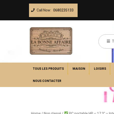
Call Now:
0680235133
TOUS LES PRODUITS
MAISON
LOISIRS
NOUS CONTACTER
Home
/
Non classé
/
PC portable HP – 17,3″ – I