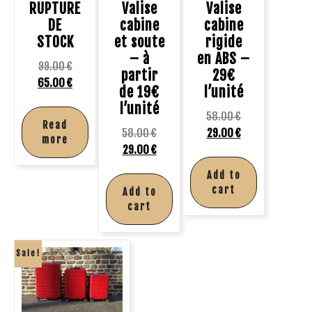
RUPTURE
Valise
Valise
DE
cabine
cabine
STOCK
et soute
rigide
– à
en ABS –
99.00
€
partir
29€
65.00
€
de 19€
l’unité
l’unité
58.00
€
Read
58.00
€
29.00
€
more
29.00
€
Add to
cart
Add to
cart
Sale!