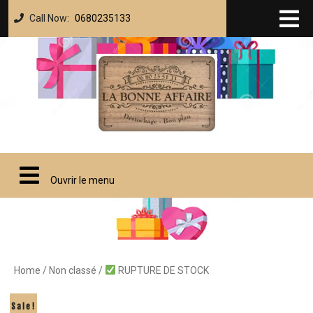
Call Now:
0680235133
Ouvrir le menu
Home
/
Non classé
/
RUPTURE DE STOCK
Sale!